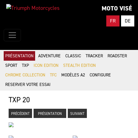
MOTO VISÉ
FR
DE
PRÉSENTATION
ADVENTURE
CLASSIC
TRACKER
ROADSTER
SPORT
TXP
ICON EDITION
STEALTH EDITION
CHROME COLLECTION
TFC
MODÈLES A2
CONFIGURE
RESERVER VOTRE ESSAI
TXP 20
PRÉCÉDENT
PRÉSENTATION
SUIVANT