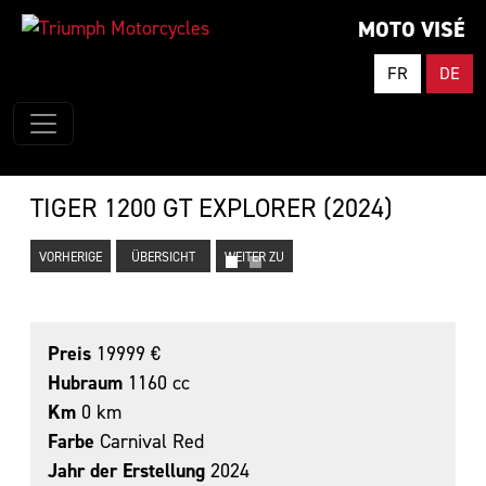
MOTO VISÉ
FR
DE
TIGER 1200 GT EXPLORER (2024)
VORHERIGE
ÜBERSICHT
WEITER ZU
Preis
19999 €
Hubraum
1160 cc
Km
0 km
Farbe
Carnival Red
Jahr der Erstellung
2024